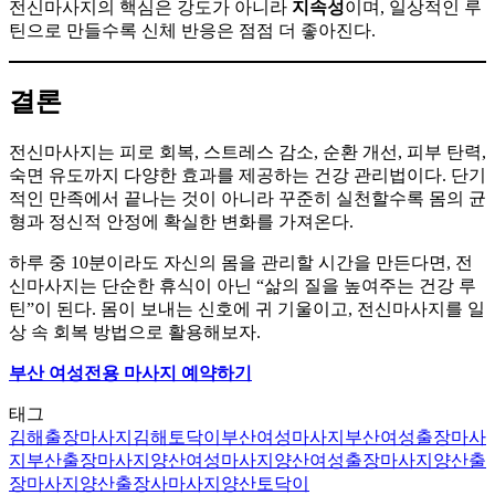
전신마사지의 핵심은 강도가 아니라
지속성
이며, 일상적인 루
틴으로 만들수록 신체 반응은 점점 더 좋아진다.
결론
전신마사지는 피로 회복, 스트레스 감소, 순환 개선, 피부 탄력,
숙면 유도까지 다양한 효과를 제공하는 건강 관리법이다. 단기
적인 만족에서 끝나는 것이 아니라 꾸준히 실천할수록 몸의 균
형과 정신적 안정에 확실한 변화를 가져온다.
하루 중 10분이라도 자신의 몸을 관리할 시간을 만든다면, 전
신마사지는 단순한 휴식이 아닌 “삶의 질을 높여주는 건강 루
틴”이 된다. 몸이 보내는 신호에 귀 기울이고, 전신마사지를 일
상 속 회복 방법으로 활용해보자.
부산 여성전용 마사지 예약하기
태그
김해출장마사지
김해토닥이
부산여성마사지
부산여성출장마사
지
부산출장마사지
양산여성마사지
양산여성출장마사지
양산출
장마사지
양산출장사마사지
양산토닥이