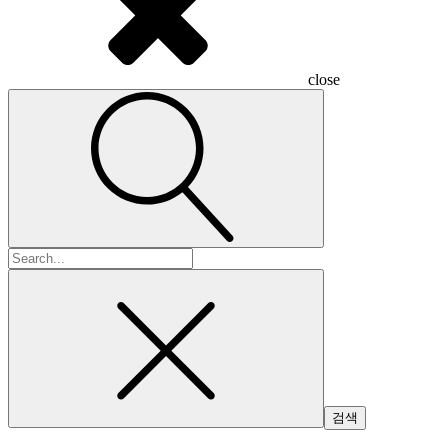
close
검
색: