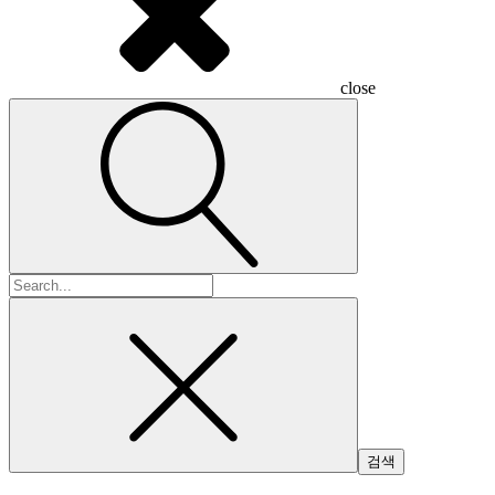
close
검
색: