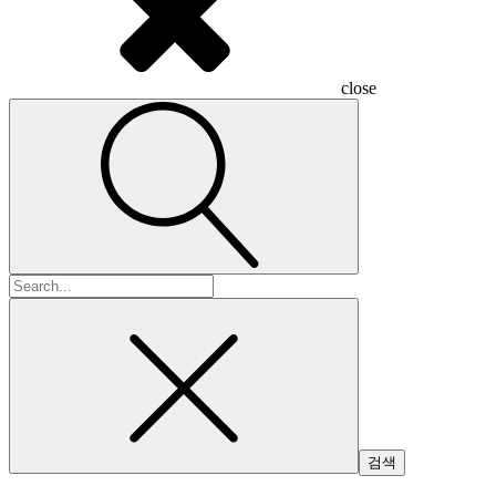
close
검
색: