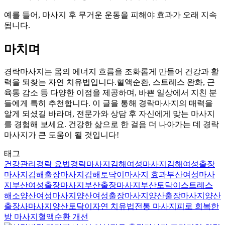
예를 들어, 마사지 후 무거운 운동을 피해야 효과가 오래 지속
됩니다.
마치며
경락마사지는 몸의 에너지 흐름을 조화롭게 만들어 건강과 활
력을 되찾는 자연 치유법입니다.혈액순환, 스트레스 완화, 근
육통 감소 등 다양한 이점을 제공하며, 바쁜 일상에서 지친 분
들에게 특히 추천합니다. 이 글을 통해 경락마사지의 매력을
알게 되셨길 바라며, 전문가와 상담 후 자신에게 맞는 마사지
를 경험해 보세요. 건강한 삶으로 한 걸음 더 나아가는 데 경락
마사지가 큰 도움이 될 것입니다!
태그
건강관리
경락 요법
경락마사지
김해여성마사지
김해여성출장
마사지
김해출장마사지
김해토닥이
마사지 효과
부산여성마사
지
부산여성출장마사지
부산출장마사지
부산토닥이
스트레스
해소
양산여성마사지
양산여성출장마사지
양산출장마사지
양산
출장사마사지
양산토닥이
자연 치유법
전통 마사지
피로 회복
한
방 마사지
혈액순환 개선